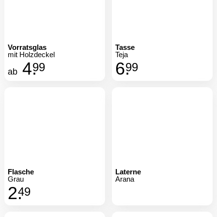
Vorratsglas
Tasse
mit Holzdeckel
Teja
4.
6.
99
99
ab
Flasche
Laterne
Grau
Arana
2.
49