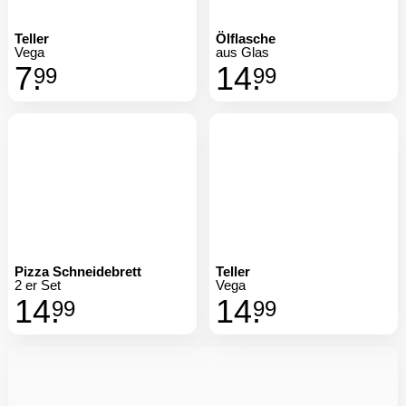
Teller
Ölflasche
Vega
aus Glas
7.
14.
99
99
Pizza Schneidebrett
Teller
2 er Set
Vega
14.
14.
99
99