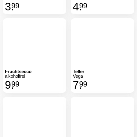
3.
4.
99
99
Fruchtsecco
Teller
alkoholfrei
Vega
9.
7.
99
99