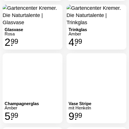
Glasvase
Trinkglas
Rosa
Amber
2.
4.
99
99
Champagnerglas
Amber
5.
99
Vase Stripe
mit Henkeln
9.
99