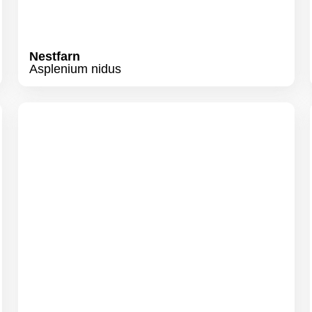
Baumfreund
Philodendron ´Ring of Fire`