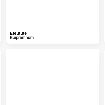
Nestfarn
Asplenium nidus