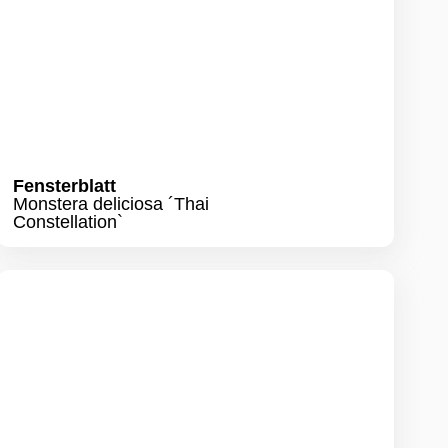
Guzmanie
Guzmania ´Hope`