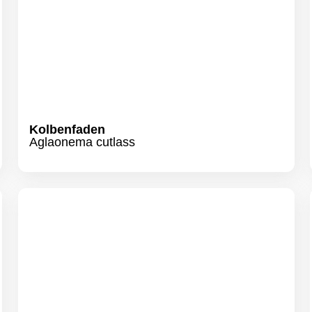
Efeutute
Epipremnum