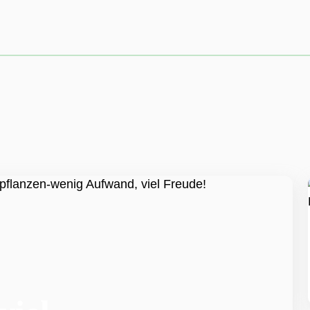
Unser Sortiment ist 
Deshalb kann es sein
Wir informieren dich
Verfügbarkeit.
ZU DEN STANDOR