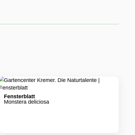
vielfältig wie die Natur und stets im Wandel!
, dass nicht alle Produkte stets verfügbar sind.
 gerne per Telefon oder Mail über die
TEN
Fensterblatt
Monstera deliciosa