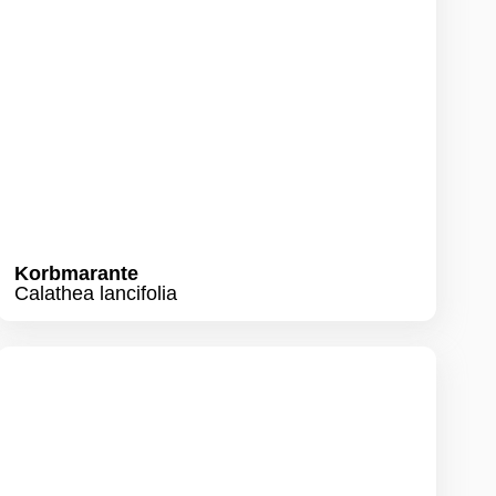
Calathea lancifolia
Fensterblatt
Monstera deliciosa ´Thai
Constellation`