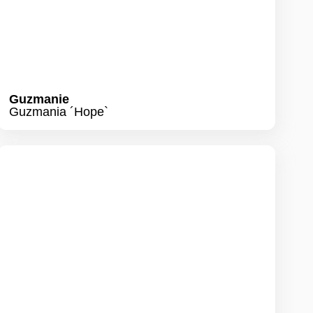
Baumfreund
Philodendron white wave