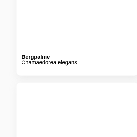
Drachenbaum
Dracaena marginata ´Carnival`