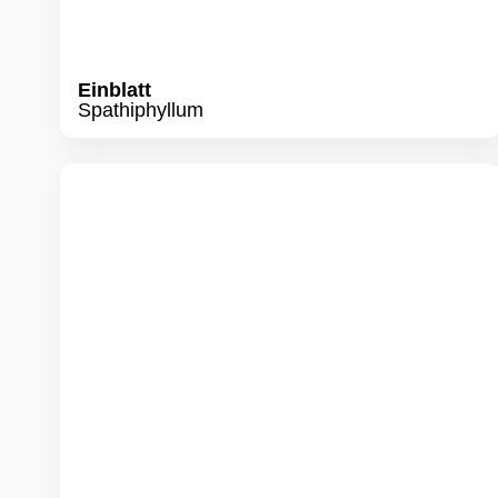
Grünlilie
Chlorophytum comosum