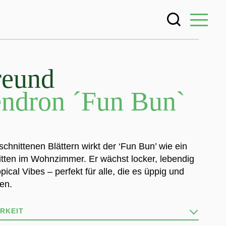
eund
endron ´Fun Bun`
eschnittenen Blättern wirkt der ‘Fun Bun’ wie ein
itten im Wohnzimmer. Er wächst locker, lebendig
opical Vibes – perfekt für alle, die es üppig und
en.
RKEIT