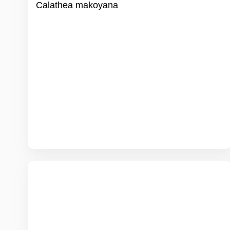
Calathea makoyana
Bergpalme
Chamaedorea elegans