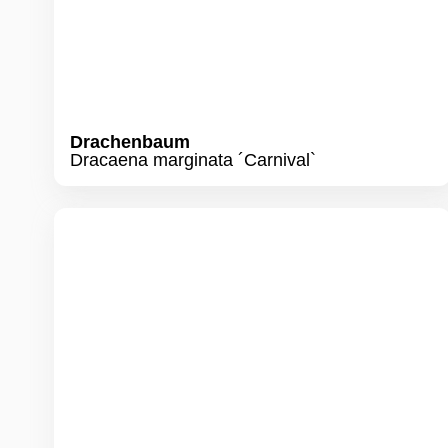
Einblatt
Spathiphyllum