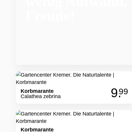
wenig Aufwand, 
Freude!
9.
99
Korbmarante
Calathea zebrina
Korbmarante