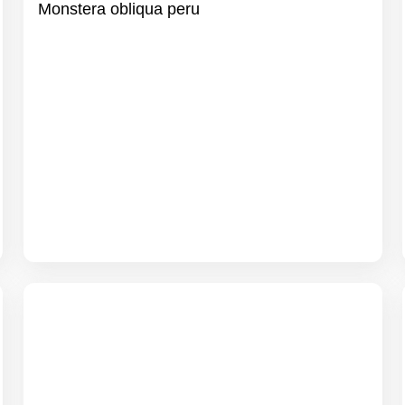
Monstera obliqua peru
Kolbenfaden
Aglaonema cutlass