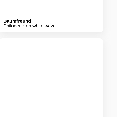
Korbmarante
Calathea ´Wavestar`