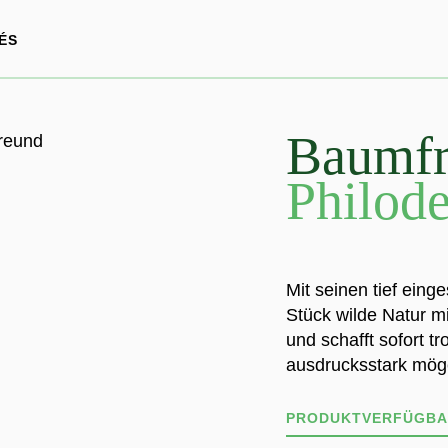
ÉS
Baumfr
Philod
Mit seinen tief eing
Stück wilde Natur m
und schafft sofort tr
ausdrucksstark mög
PRODUKTVERFÜGBA