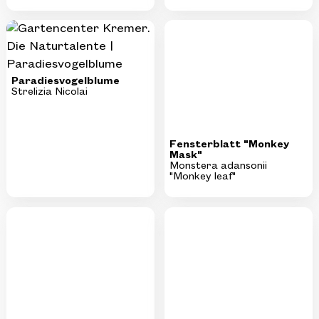
Paradiesvogelblume
Strelizia Nicolai
Fensterblatt "Monkey
Mask"
Monstera adansonii
"Monkey leaf"
Schwertfarn
Korbmarante
Nephrolepis exaltata
Calathea