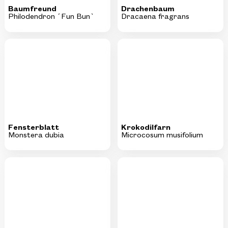
Fensterblatt
Krokodilfarn
Monstera dubia
Microcosum musifolium
Tillandsia
Mosaikpflanze
Tillandsia cyanea Jose
Fittonia verschaffeltii