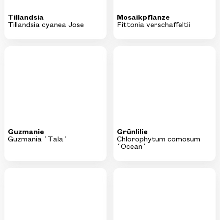
Guzmanie
Grünlilie
Guzmania ´Tala`
Chlorophytum comosum
´Ocean`
KI-generiertes Bild