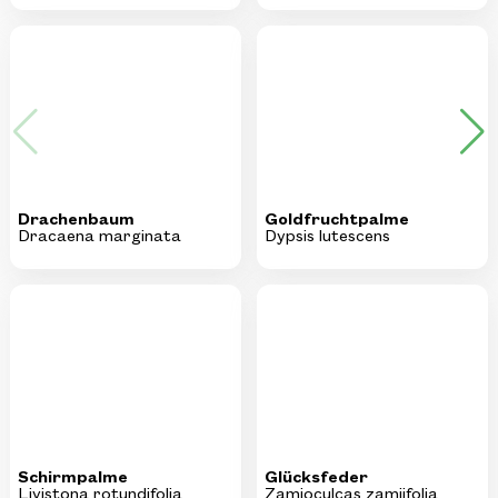
Drachenbaum
Goldfruchtpalme
Dracaena marginata
Dypsis lutescens
Schirmpalme
Glücksfeder
Livistona rotundifolia
Zamioculcas zamiifolia