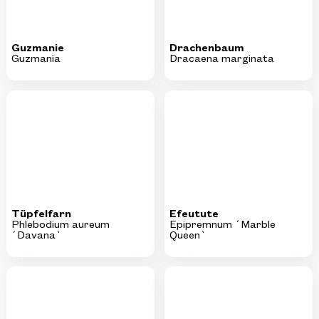
Guzmanie
Drachenbaum
Guzmania
Dracaena marginata
Tüpfelfarn
Efeutute
Phlebodium aureum
Epipremnum ´Marble
´Davana`
Queen`