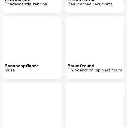
Bananenpflanze
Baumfreund
Musa
Philodendron bipinnatifidum
KI-generiertes Bild
Baumfreund
Drachenbaum
Philodendron ´Fun Bun`
Dracaena fragrans