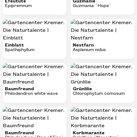
Efeutute
Guzmanie
Epipremnum
Guzmania ´Hope`
Einblatt
Nestfarn
Spathiphyllum
Asplenium nidus
Baumfreund
Grünlilie
Philodendron white wave
Chlorophytum comosum
Baumfreund
Korbmarante