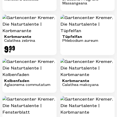
Massangeana
Korbmarante
Tüpfelfan
Calathea zebrina
Phlebodium aureum
9.
99
Kolbenfaden
Korbmarante
Aglaonema commutatum
Calathea makoyana