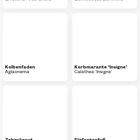
Kolbenfaden
Korbmarante ‘Insigne’
Aglaonema
Calathea ‘Insigne’
Zebrakraut
Elefantenfuß
Tradescantia zebrina
Beaucarnea recurvata