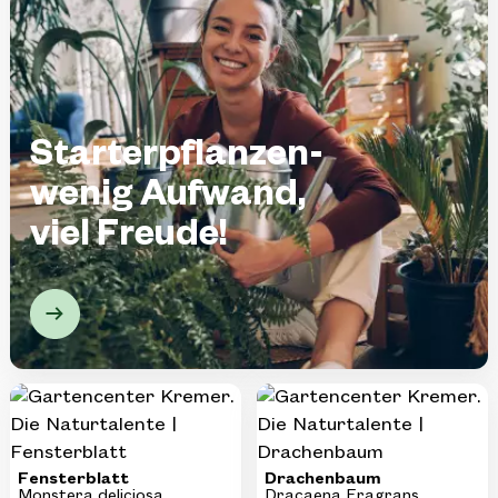
Starterpflanzen-
wenig Aufwand,
viel Freude!
KI-generiertes Bild
Fensterblatt
Drachenbaum
Monstera deliciosa
Dracaena Fragrans