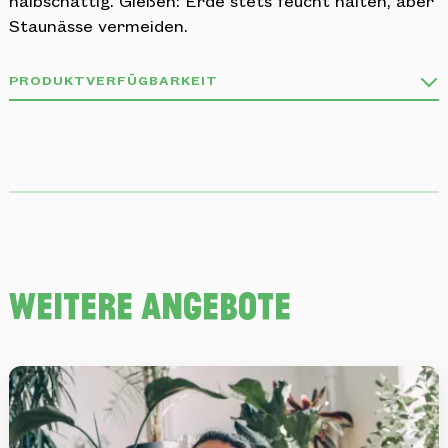
halbschattig. Gießen: Erde stets feucht halten, aber
Staunässe vermeiden.
PRODUKTVERFÜGBARKEIT
Unser Sortiment ist vielfältig wie die Natur und
stets im Wandel!
Deshalb kann es sein, dass nicht alle Produkte stets
verfügbar sind.
Wir informieren dich gerne per Telefon oder Mail
über die Verfügbarkeit.
weitere Angebote
ZU DEN STANDORTEN