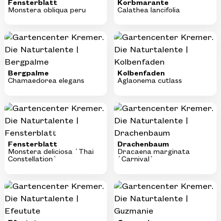
Fensterblatt
Korbmarante
Monstera obliqua peru
Calathea lancifolia
Bergpalme
Kolbenfaden
Chamaedorea elegans
Aglaonema cutlass
KI-generiertes Bild
Fensterblatt
Drachenbaum
Monstera deliciosa ´Thai
Dracaena marginata
Constellation`
´Carnival`