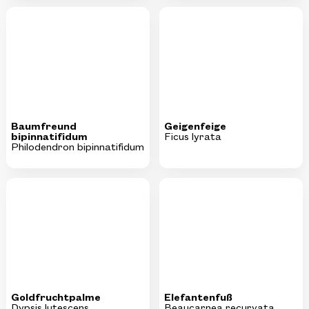
KI-generiertes Bild
Baumfreund
Geigenfeige
bipinnatifidum
Ficus lyrata
Philodendron bipinnatifidum
KI-generiertes Bild
KI-generiertes Bild
Goldfruchtpalme
Elefantenfuß
Dypsis lutescens
Beaucarnea recurvata