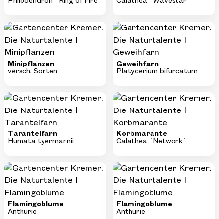
Philodendron ´Ring of Fire`
Calathea ´Wavestar`
Minipflanzen
Geweihfarn
versch. Sorten
Platycerium bifurcatum
Tarantelfarn
Korbmarante
Humata tyermannii
Calathea ´Network`
Flamingoblume
Flamingoblume
Anthurie
Anthurie