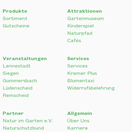
Gutscheine
Kinderspiel
Naturpfad
Cafés
Veranstaltungen
Services
Lennestadt
Services
Siegen
Kremer Plus
Gummersbach
Blumentaxi
Lüdenscheid
Widerrufsbelehrung
Remscheid
Partner
Allgemein
Natur im Garten e.V.
Über Uns
Naturschutzbund
Karriere
Deutschland e.V.
Für Natur & Umwelt
Naturschutzzentrum MK
Impressum
e.V.
Datenschutz