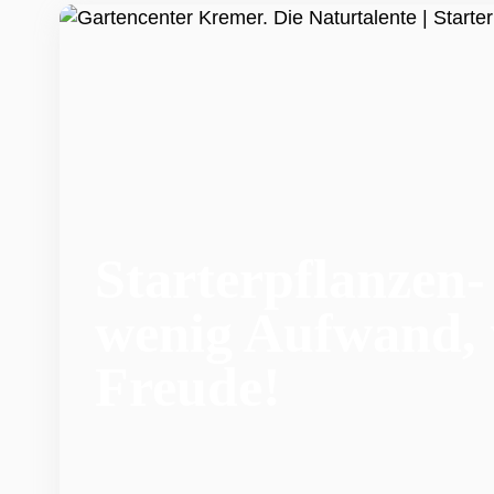
Starterpflanzen-
wenig Aufwand, 
Freude!