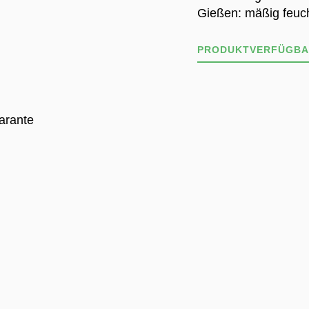
Gießen: mäßig feuc
PRODUKTVERFÜGBA
Unser Sortiment ist 
Deshalb kann es sein
Wir informieren dich
Verfügbarkeit.
ZU DEN STANDOR