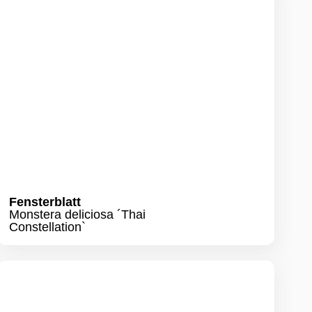
KI-generiertes Bild
Fensterblatt
Monstera deliciosa ´Thai
Constellation`