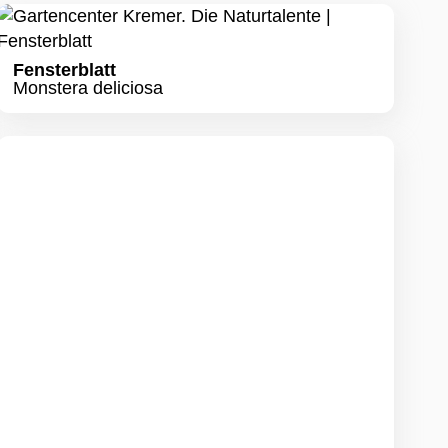
Fensterblatt
Monstera deliciosa
KI-generiertes Bild
Drachenbaum
Dracaena Fragrans
Massangeana