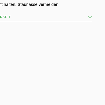
ht halten, Staunässe vermeiden
RKEIT
vielfältig wie die Natur und stets im Wandel!
, dass nicht alle Produkte stets verfügbar sind.
 gerne per Telefon oder Mail über die
TEN