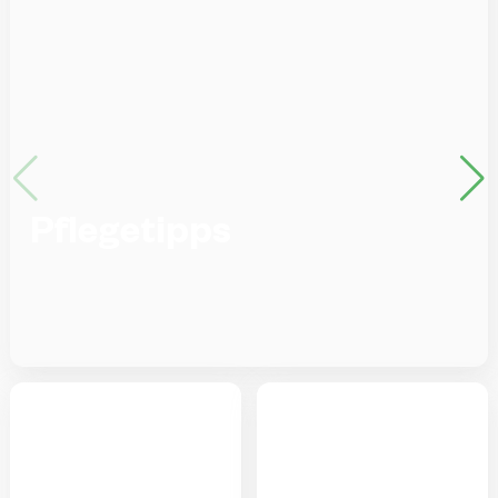
Pflegetipps
Korbmarante
Korbmarante
Calathea roseopicta
Calathea picturata