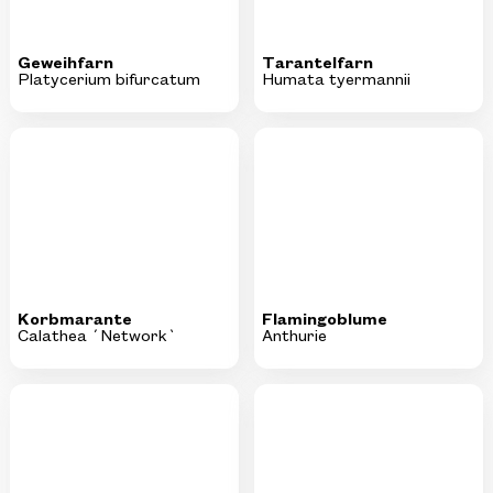
Korbmarante
Flamingoblume
Calathea ´Network`
Anthurie
Flamingoblume
Paradiesvogelblume