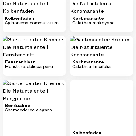
Kolbenfaden
Korbmarante
Aglaonema commutatum
Calathea makoyana
Fensterblatt
Korbmarante
Monstera obliqua peru
Calathea lancifolia
Bergpalme
Kolbenfaden
Chamaedorea elegans
Aglaonema cutlass