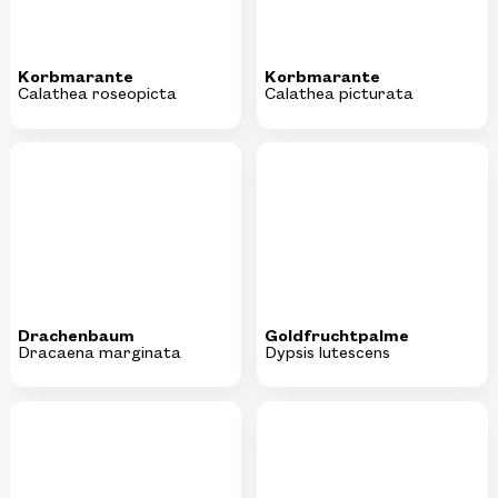
Drachenbaum
Goldfruchtpalme
Dracaena marginata
Dypsis lutescens
Schirmpalme
Glücksfeder