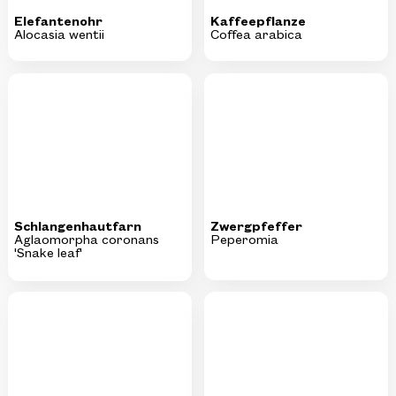
Schlangenhautfarn
Zwergpfeffer
Aglaomorpha coronans
Peperomia
'Snake leaf'
Frauenhaarfarn
Einblatt
Adiantum raddianum
Spatiphyllum