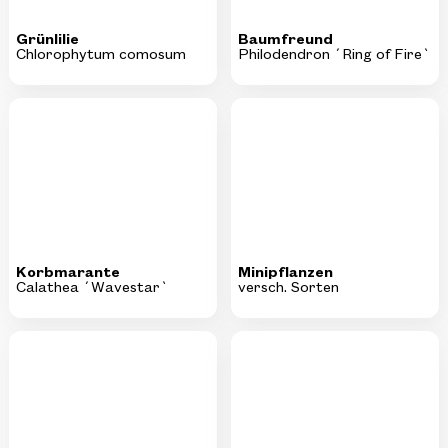
Korbmarante
Minipflanzen
Calathea ´Wavestar`
versch. Sorten
Geweihfarn
Tarantelfarn
Platycerium bifurcatum
Humata tyermannii