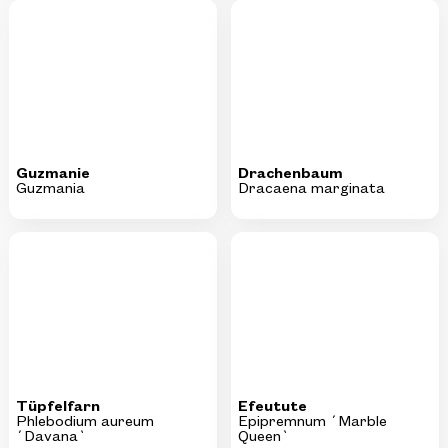
Guzmanie
Drachenbaum
Guzmania
Dracaena marginata
Tüpfelfarn
Efeutute
Phlebodium aureum
Epipremnum ´Marble
´Davana`
Queen`