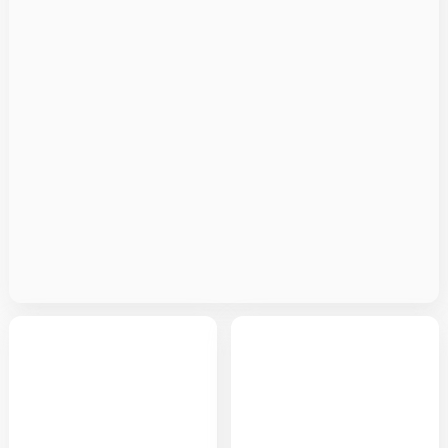
Baumfreund
Forellenbegonie
Philodendron »Xanadu«
Begonia maculata