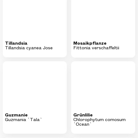
Tillandsia
Mosaikpflanze
Tillandsia cyanea Jose
Fittonia verschaffeltii
Guzmanie
Grünlilie
Guzmania ´Tala`
Chlorophytum comosum
´Ocean`