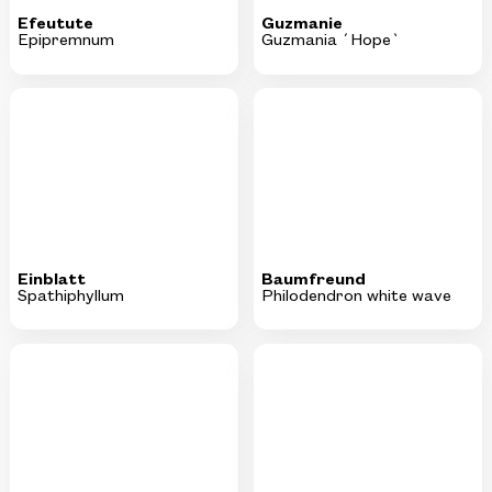
Einblatt
Baumfreund
Spathiphyllum
Philodendron white wave
Grünlilie
Baumfreund
Chlorophytum comosum
Philodendron ´Ring of Fire`