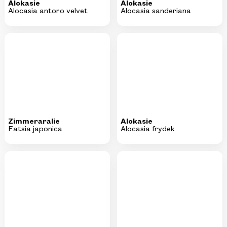
Zimmeraralie
Alokasie
Fatsia japonica
Alocasia frydek
Elefantenohr
Kaffeepflanze
Alocasia wentii
Coffea arabica