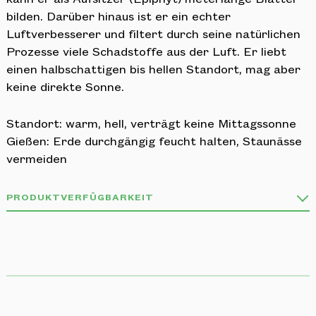
bilden. Darüber hinaus ist er ein echter
Luftverbesserer und filtert durch seine natürlichen
Prozesse viele Schadstoffe aus der Luft. Er liebt
einen halbschattigen bis hellen Standort, mag aber
keine direkte Sonne.
Standort: warm, hell, verträgt keine Mittagssonne
Gießen: Erde durchgängig feucht halten, Staunässe
vermeiden
PRODUKTVERFÜGBARKEIT
Unser Sortiment ist vielfältig wie die Natur und
stets im Wandel!
Deshalb kann es sein, dass nicht alle Produkte stets
verfügbar sind.
Wir informieren dich gerne per Telefon oder Mail