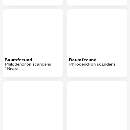
Baumfreund
Baumfreund
Philodendron scandens
Philodendron scandens
´Brasil`
Alokasie
Alokasie
Alocasia antoro velvet
Alocasia sanderiana