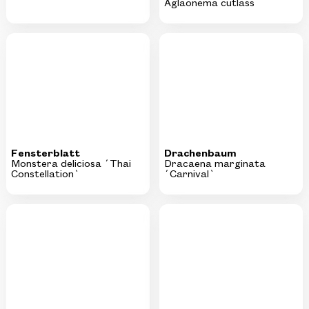
Fensterblatt
Drachenbaum
Monstera deliciosa ´Thai
Dracaena marginata
Constellation`
´Carnival`
Efeutute
Guzmanie
Epipremnum
Guzmania ´Hope`