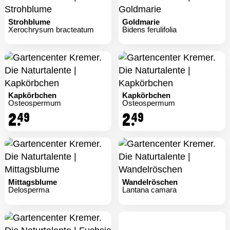
Strohblume
Goldmarie
Xerochrysum bracteatum
Bidens ferulifolia
Kapkörbchen
Kapkörbchen
Osteospermum
Osteospermum
2.
2.
49
49
Mittagsblume
Wandelröschen
Delosperma
Lantana camara