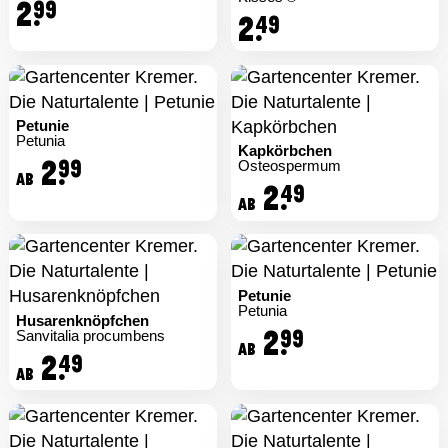
2.
99
2.
49
Petunie
Petunia
Kapkörbchen
2.
99
Osteospermum
ab
2.
49
ab
Petunie
Petunia
Husarenknöpfchen
2.
99
Sanvitalia procumbens
ab
2.
49
ab