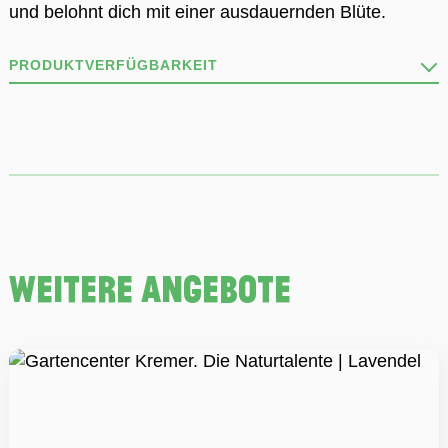
und belohnt dich mit einer ausdauernden Blüte.
PRODUKTVERFÜGBARKEIT
Unser Sortiment ist vielfältig wie die Natur und stets
im Wandel!
Deshalb kann es sein, dass nicht alle Produkte stets
verfügbar sind.
Wir informieren dich gerne per Telefon oder Mail über
die Verfügbarkeit.
weitere Angebote
ZU DEN STANDORTEN