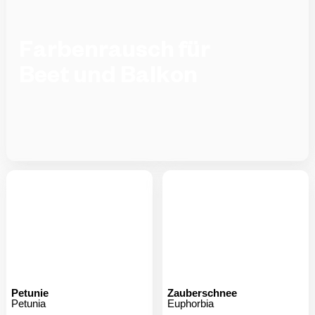
Farbenrausch für
Beet und Balkon
Petunie
Zauberschnee
Petunia
Euphorbia