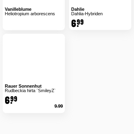
Vanilleblume
Dahlie
Heliotropium arborescens
Dahlia-Hybriden
6.
99
Rauer Sonnenhut
Rudbeckia hirta ´SmileyZ`
6.
99
9.99