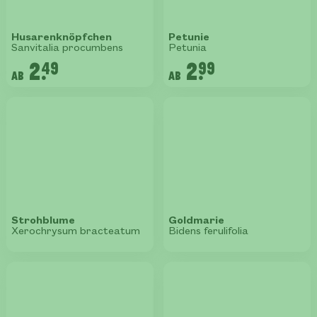
Husarenknöpfchen
Petunie
Sanvitalia procumbens
Petunia
2.
2.
49
99
ab
ab
Strohblume
Goldmarie
Xerochrysum bracteatum
Bidens ferulifolia