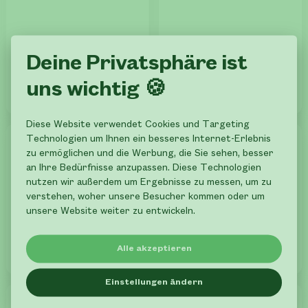
Deine Privatsphäre ist
Kapkörbchen
Kapkörbchen
Osteospermum
Osteospermum
uns wichtig 🍪
2.
2.
49
49
Diese Website verwendet Cookies und Targeting
Technologien um Ihnen ein besseres Internet-Erlebnis
zu ermöglichen und die Werbung, die Sie sehen, besser
an Ihre Bedürfnisse anzupassen. Diese Technologien
nutzen wir außerdem um Ergebnisse zu messen, um zu
verstehen, woher unsere Besucher kommen oder um
unsere Website weiter zu entwickeln.
Mittagsblume
Wandelröschen
Alle akzeptieren
Delosperma
Lantana camara
Einstellungen ändern