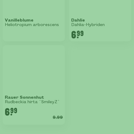
Vanilleblume
Dahlie
Heliotropium arborescens
Dahlia-Hybriden
6.
99
Rauer Sonnenhut
Rudbeckia hirta ´SmileyZ`
6.
99
9.99