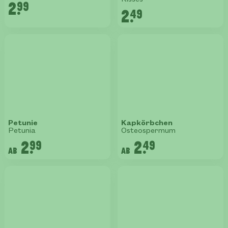
2.
99
2.
49
Petunie
Kapkörbchen
Petunia
Osteospermum
2.
2.
99
49
ab
ab