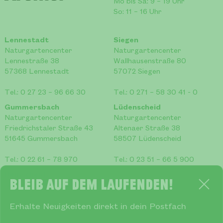
Mo bis Sa: 9 – 19 Uhr
So: 11 – 16 Uhr
Lennestadt
Siegen
Naturgartencenter
Naturgartencenter
Lennestraße 38
Wallhausenstraße 80
57368 Lennestadt
57072 Siegen
Tel.:
0 27 23 – 96 66 30
Tel.:
0 271 – 58 30 41 - 0
Gummersbach
Lüdenscheid
Naturgartencenter
Naturgartencenter
Friedrichstaler Straße 43
Altenaer Straße 38
51645 Gummersbach
58507 Lüdenscheid
Tel.:
0 22 61 – 78 970
Tel.:
0 23 51 – 66 5 900
Remscheid
Bleib auf dem Laufenden!
Naturgartencenter
Lüttringhauser Str. 82
42897 Remscheid
Erhalte Neuigkeiten direkt in dein Postfach