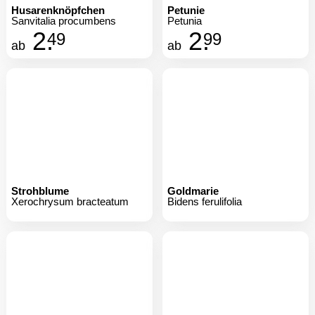
Petunie
Petunia
2.
99
ab
Strohblume
Goldmarie
Xerochrysum bracteatum
Bidens ferulifolia