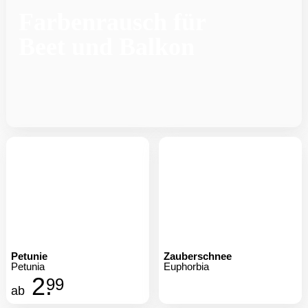
Farbenrausch für
Beet und Balkon
Petunie
Zauberschnee
Petunia
Euphorbia
2.
99
ab