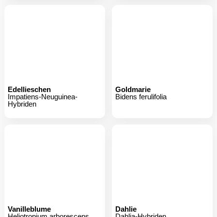
Edellieschen
Goldmarie
Impatiens-Neuguinea-
Bidens ferulifolia
Hybriden
Vanilleblume
Dahlie
Heliotropium arborescens
Dahlia-Hybriden