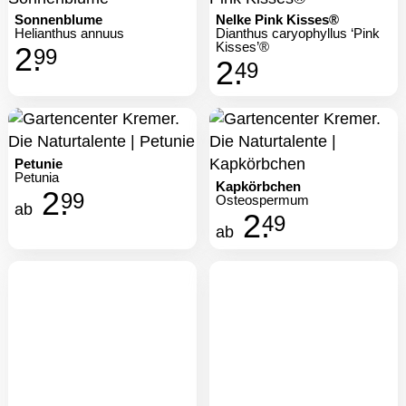
Sonnenblume
Nelke Pink Kisses®
Helianthus annuus
Dianthus caryophyllus ‘Pink
Kisses’®
2.
99
2.
49
Petunie
Petunia
Kapkörbchen
2.
99
Osteospermum
ab
2.
49
ab
Husarenknöpfchen
Sanvitalia procumbens
2.
49
ab