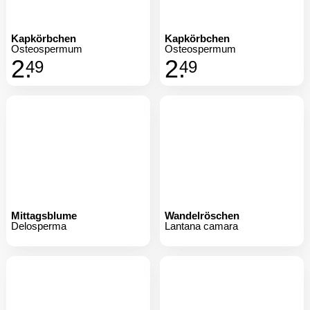
Kapkörbchen
Kapkörbchen
Osteospermum
Osteospermum
2.
2.
49
49
Mittagsblume
Wandelröschen
Delosperma
Lantana camara