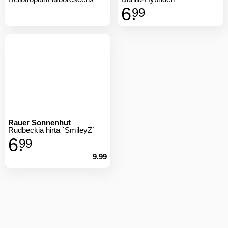
6.
99
Rauer Sonnenhut
Rudbeckia hirta ´SmileyZ`
6.
99
9.99