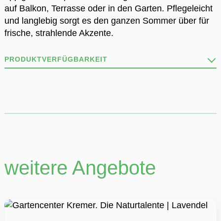
auf Balkon, Terrasse oder in den Garten. Pflegeleicht
und langlebig sorgt es den ganzen Sommer über für
frische, strahlende Akzente.
PRODUKTVERFÜGBARKEIT
Unser Sortiment ist vielfältig wie die Natur und stets
im Wandel!
Deshalb kann es sein, dass nicht alle Produkte stets
verfügbar sind.
Wir informieren dich gerne per Telefon oder Mail über
die Verfügbarkeit.
weitere Angebote
ZU DEN STANDORTEN